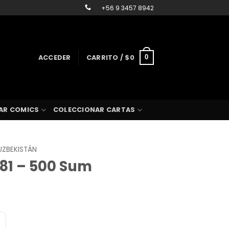
+56 9 3457 8942
ACCEDER
CARRITO /
$
0
0
AR COMICS
COLECCIONAR CARTAS
UZBEKISTÁN
P81 – 500 Sum