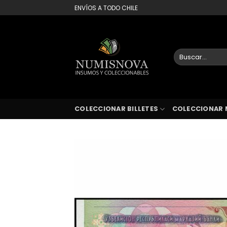
Saltar
ENVÍOS A TODO CHILE
al
contenido
Buscar
por:
COLECCIONAR BILLETES
COLECCIONAR 