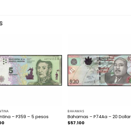
S
NTINA
BAHAMAS
ntina – P359 – 5 pesos
Bahamas – P74Aa – 20 Dollar
00
$
57.100