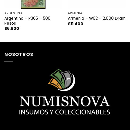
ARGENTINA
ARMENIA
Argentina – P365 – 500
Armenia – W62 – 2.000 Dram
Pesos
$
11.400
$
6.500
NOSOTROS