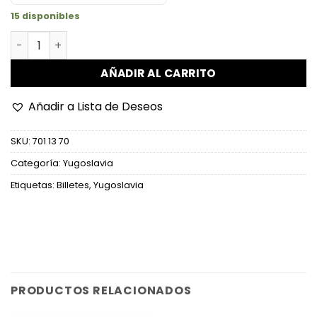
15 disponibles
Yugoslavia - P121 - 5.000.000 Dinara cantidad
AÑADIR AL CARRITO
Añadir a Lista de Deseos
SKU:
701 13 70
Categoría:
Yugoslavia
Etiquetas:
Billetes
,
Yugoslavia
PRODUCTOS RELACIONADOS