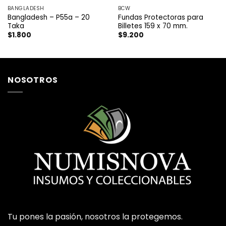
BANGLADESH
BCW
Bangladesh – P55a – 20
Fundas Protectoras para
Taka
Billetes 159 x 70 mm.
$
1.800
$
9.200
NOSOTROS
Tu pones la pasión, nosotros la protegemos.