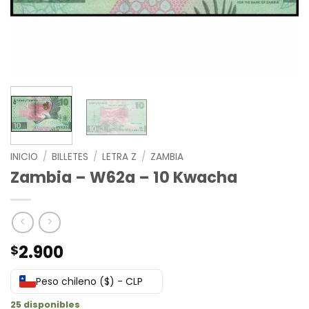
INICIO
/
BILLETES
/
LETRA Z
/
ZAMBIA
Zambia – W62a – 10 Kwacha
2.900
$
Peso chileno ($) - CLP
25 disponibles