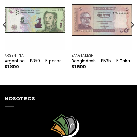
ARGENTINA
BANGLADESH
Argentina – P359 – 5 pesos
Bangladesh – P53b – 5 Taka
$
1.800
$
1.500
NOSOTROS