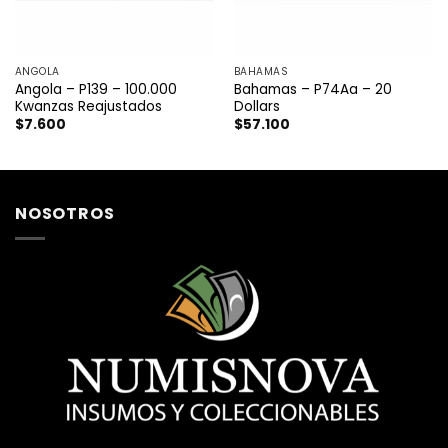
ANGOLA
BAHAMAS
Angola – P139 – 100.000
Bahamas – P74Aa – 20
Kwanzas Reajustados
Dollars
$
7.600
$
57.100
NOSOTROS