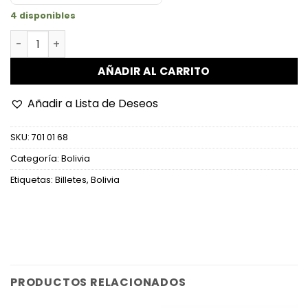
4 disponibles
Bolivia - P188 - 100.000 Pesos Bolivianos cantidad
AÑADIR AL CARRITO
Añadir a Lista de Deseos
SKU:
701 01 68
Categoría:
Bolivia
Etiquetas:
Billetes
,
Bolivia
PRODUCTOS RELACIONADOS