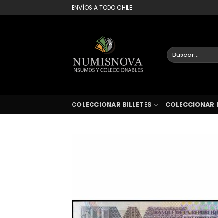
Saltar
ENVÍOS A TODO CHILE
al
contenido
Buscar
por:
COLECCIONAR BILLETES
COLECCIONAR 