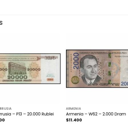
S
RRUSIA
ARMENIA
rrusia – P13 – 20.000 Rublei
Armenia – W62 – 2.000 Dram
200
$
11.400