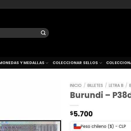
MONEDAS Y MEDALLAS
COLECCIONAR SELLOS
COLECCION
INICIO
/
BILLETES
/
LETRA B
/
Burundi – P38d
5.700
$
Peso chileno ($) - CLP