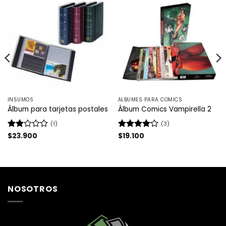
INSUMOS
ÁLBUMES PARA COMICS
Álbum para tarjetas postales
Álbum Comics Vampirella 2
(1)
(3)
Valorado
$
23.900
Valorado
$
19.100
con
con
4
de
2
de
5
5
NOSOTROS