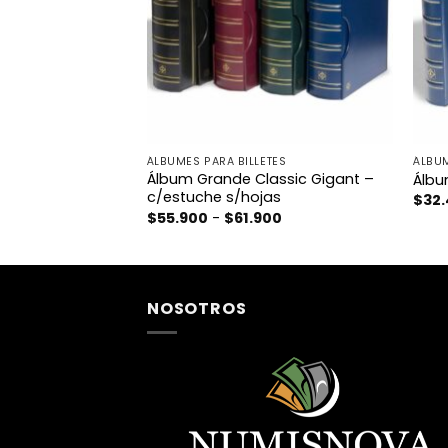
TES
ÁLBUMES PARA BILLETES
ÁLBUM
lassic c/estuche
Álbum Grande Classic Gigant –
Álbu
c/estuche s/hojas
$
32
Rango
$
55.900
-
$
61.900
de
precios:
desde
$55.900
hasta
$61.900
NOSOTROS