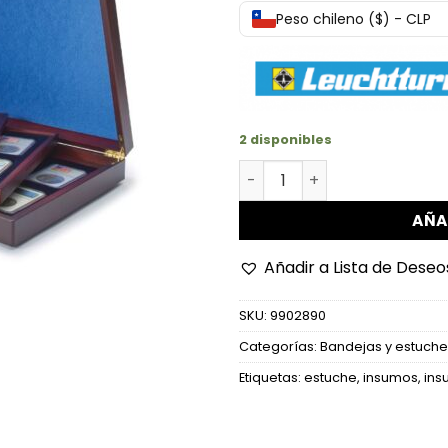
Peso chileno ($) - CLP
2 disponibles
Estuche Volterra Trio de L
AÑA
Añadir a Lista de Deseo
SKU:
9902890
Categorías:
Bandejas y estuche
Etiquetas:
estuche
,
insumos
,
ins