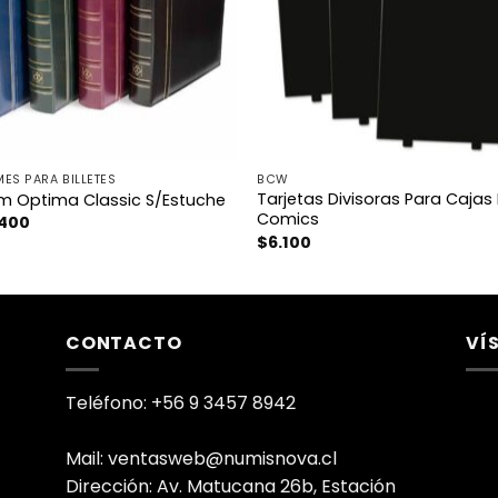
ES PARA BILLETES
BCW
Tarjetas Divisoras Para Cajas
m Optima Classic S/Estuche
Comics
.400
$
6.100
CONTACTO
VÍ
Teléfono: +56 9 3457 8942
Mail: ventasweb@numisnova.cl
Dirección: Av. Matucana 26b, Estación