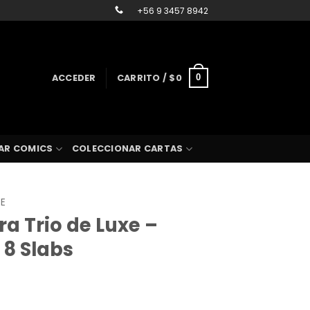
+56 9 3457 8942
ACCEDER
CARRITO /
$
0
0
AR COMICS
COLECCIONAR CARTAS
SE
ra Trio de Luxe –
 8 Slabs