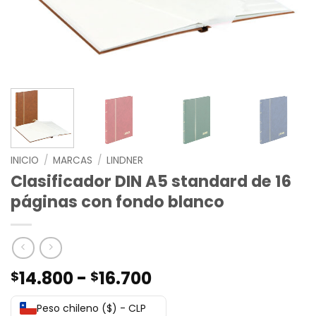
INICIO
/
MARCAS
/
LINDNER
Clasificador DIN A5 standard de 16
páginas con fondo blanco
Rango
14.800
-
16.700
$
$
de
precios:
Peso chileno ($) - CLP