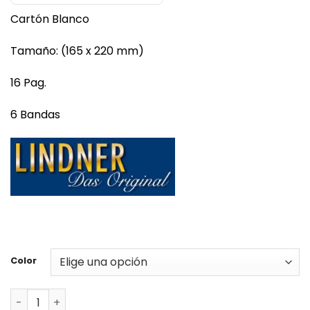
desde
Cartón Blanco
$14.800
hasta
Tamaño: (165 x 220 mm)
$16.700
16 Pag.
6 Bandas
Color
Clasificador DIN A5 standard de 16 páginas con fondo b