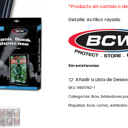
era:
es:
*Producto sin cambio o de
$9.700.
$7.
Detalle: Acrilico rayado
Sin existencias
Añadir a Lista de Deseo
SKU:
9901782-1
Categorías:
Bcw
,
Exhibidores p
Etiquetas:
bcw
,
comic
,
exhibidor