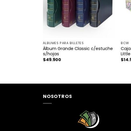
TES
ÁLBUMES PARA BILLETES
BCW
billetes EURO
Álbum Grande Classic c/estuche
Caja
as
s/hojas
Littl
$
49.900
$
14.
NOSOTROS