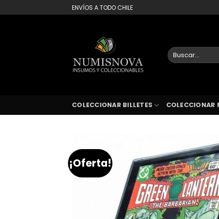
Saltar
ENVÍOS A TODO CHILE
al
contenido
Buscar
por:
COLECCIONAR BILLETES
COLECCIONAR 
¡Oferta!