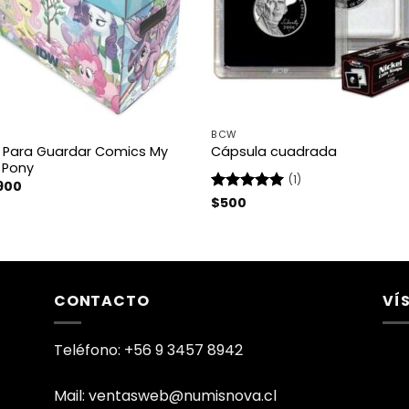
BCW
 Para Guardar Comics My
Cápsula cuadrada
e Pony
(1)
900
Valorado
$
500
con
5
de 5
CONTACTO
VÍ
Teléfono: +56 9 3457 8942
Mail: ventasweb@numisnova.cl