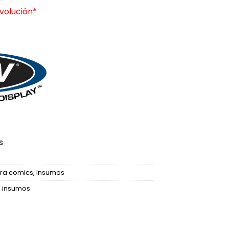
volución*
274.
s
ara comics
,
Insumos
,
insumos