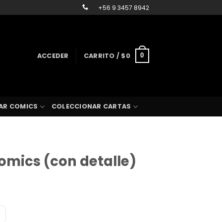
+56 9 3457 8942
ACCEDER
CARRITO /
$
0
0
AR COMICS
COLECCIONAR CARTAS
omics (con detalle)
cio
ual