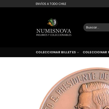
Saltar
ENVÍOS A TODO CHILE
al
contenido
Buscar
por:
COLECCIONAR BILLETES
COLECCIONAR 