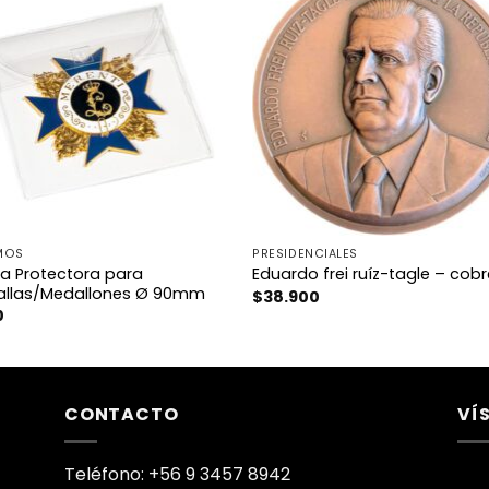
MOS
PRESIDENCIALES
a Protectora para
Eduardo frei ruíz-tagle – cob
llas/Medallones Ø 90mm
$
38.900
0
CONTACTO
VÍ
Teléfono: +56 9 3457 8942