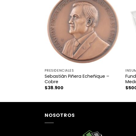
PRESIDENCIALES
INSU
Sebastián Piñera Echeñique –
Fund
os – Cobre
Cobre
Meda
$
38.900
$
50
NOSOTROS