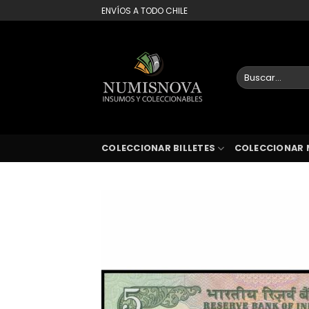
Saltar
ENVÍOS A TODO CHILE
al
contenido
Buscar
por:
COLECCIONAR BILLETES
COLECCIONAR 