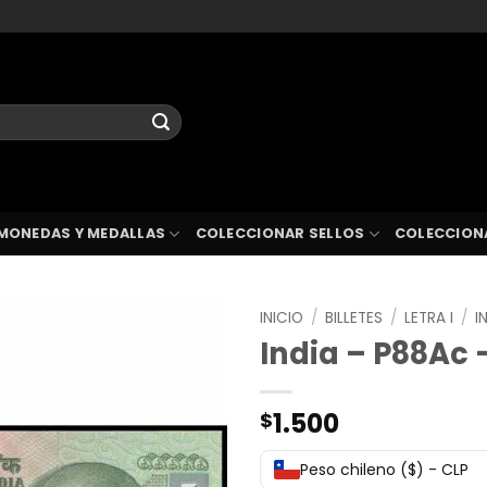
MONEDAS Y MEDALLAS
COLECCIONAR SELLOS
COLECCION
INICIO
/
BILLETES
/
LETRA I
/
I
India – P88Ac 
1.500
$
Peso chileno ($) - CLP