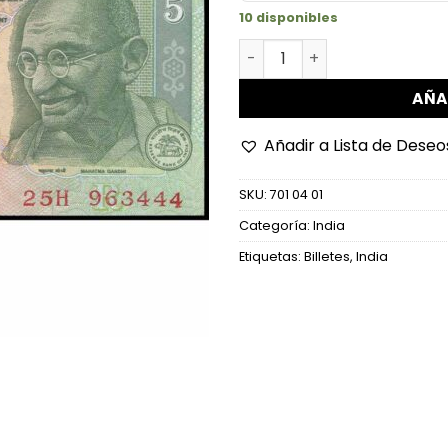
10 disponibles
India - P88Ac - 5 Rupees c
AÑA
Añadir a Lista de Deseo
SKU:
701 04 01
Categoría:
India
Etiquetas:
Billetes
,
India