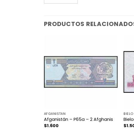
PRODUCTOS RELACIONADO
AFGANISTAN
BIELO
53b – 5 Taka
Afganistán – P65a – 2 Afghanis
Bielo
$
1.600
$
1.5