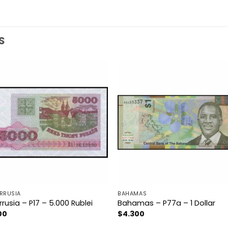
S
RRUSIA
BAHAMAS
rrusia – P17 – 5.000 Rublei
Bahamas – P77a – 1 Dollar
00
$
4.300