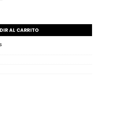
upiah cantidad
DIR AL CARRITO
s