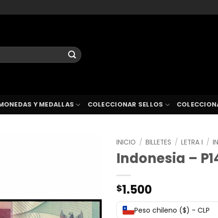
MONEDAS Y MEDALLAS
COLECCIONAR SELLOS
COLECCION
INICIO
/
BILLETES
/
LETRA I
/
I
Indonesia – P1
1.500
$
Peso chileno ($) - CLP