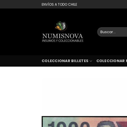
Saltar
ENVÍOS A TODO CHILE
al
contenido
Buscar
por:
COLECCIONAR BILLETES
COLECCIONAR 