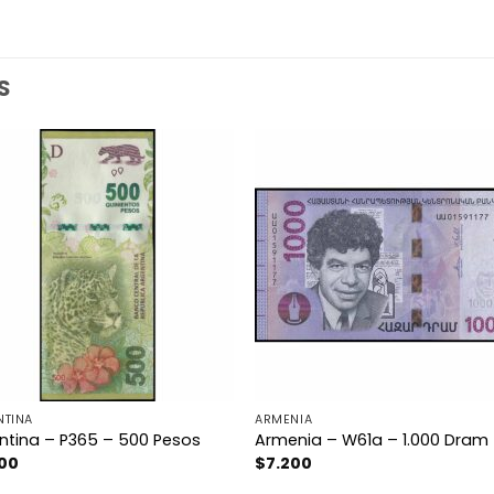
S
NTINA
ARMENIA
ntina – P365 – 500 Pesos
Armenia – W61a – 1.000 Dram
500
$
7.200