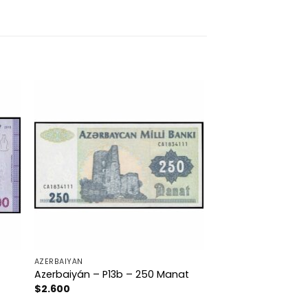
AZERBAIYÁN
Azerbaiyán – P13b – 250 Manat
$
2.600