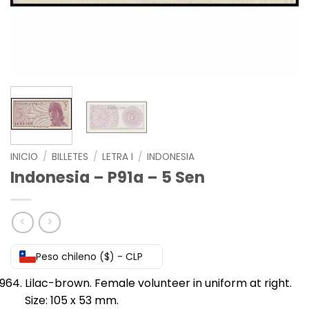
INICIO
/
BILLETES
/
LETRA I
/
INDONESIA
Indonesia – P91a – 5 Sen
Peso chileno ($) - CLP
Lilac-brown. Female volunteer in uniform at right.
Size: 105 x 53 mm.