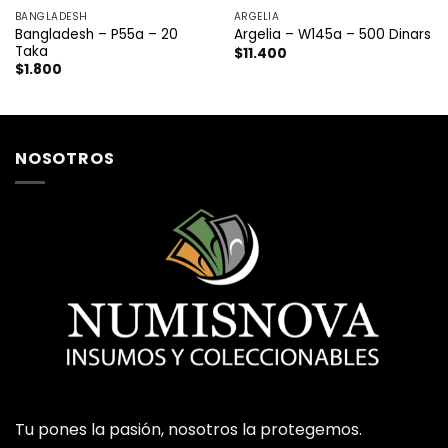
BANGLADESH
ARGELIA
Bangladesh – P55a – 20
Argelia – W145a – 500 Dinars
Taka
$
11.400
$
1.800
NOSOTROS
Tu pones la pasión, nosotros la protegemos.