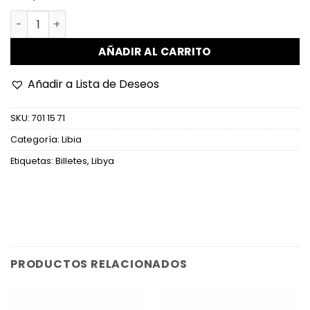
Libia - P82b (2) - 10 Dinars cantidad
AÑADIR AL CARRITO
Añadir a Lista de Deseos
SKU:
701 15 71
Categoría:
Libia
Etiquetas:
Billetes
,
Libya
PRODUCTOS RELACIONADOS