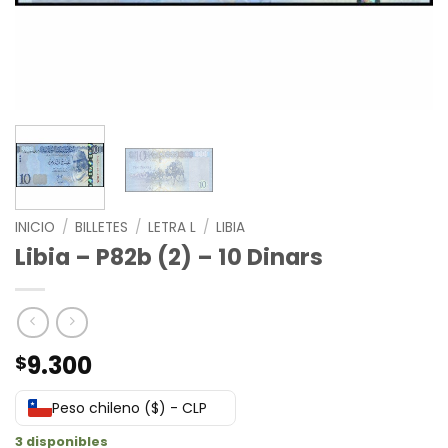
INICIO
/
BILLETES
/
LETRA L
/
LIBIA
Libia – P82b (2) – 10 Dinars
9.300
$
Peso chileno ($) - CLP
3 disponibles