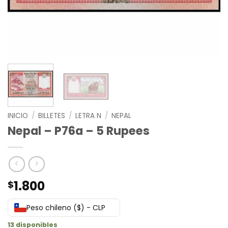
INICIO
/
BILLETES
/
LETRA N
/
NEPAL
Nepal – P76a – 5 Rupees
1.800
$
Peso chileno ($) - CLP
13 disponibles