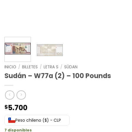
INICIO
/
BILLETES
/
LETRA S
/
SÚDAN
Sudán – W77a (2) – 100 Pounds
5.700
$
Peso chileno ($) - CLP
7 disponibles