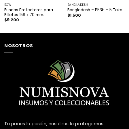
BCW
BANGLADESH
Fundas Protectoras para
Bangladesh – P53b – 5 Taka
Billetes 159 x 70 mm.
$
1.500
$
9.200
NOSOTROS
Tu pones la pasión, nosotros la protegemos.