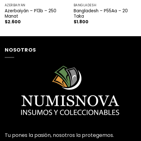
AZERBAIYÁN
BANGLADESH
Azerbaiyán – P13b – 250
Bangladesh – P55Aa – 20
Manat
Taka
$
2.600
$
1.800
NOSOTROS
Tu pones la pasión, nosotros la protegemos.