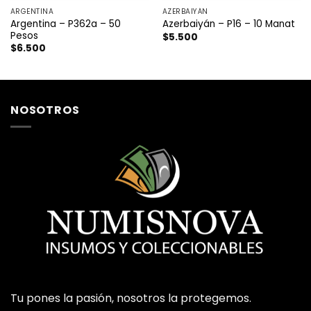
ARGENTINA
AZERBAIYÁN
Argentina – P362a – 50
Azerbaiyán – P16 – 10 Manat
Pesos
$
5.500
$
6.500
NOSOTROS
Tu pones la pasión, nosotros la protegemos.