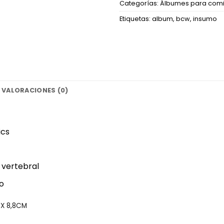
Categorías:
Álbumes para com
Etiquetas:
album
,
bcw
,
insumo
VALORACIONES (0)
cs‎
 vertebral‎
‎
 X 8,8CM