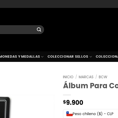
MONEDAS Y MEDALLAS
COLECCIONAR SELLOS
COLECCION
INICIO
/
MARCAS
/
BCW
Álbum Para Co
9.900
$
Peso chileno ($) - CLP