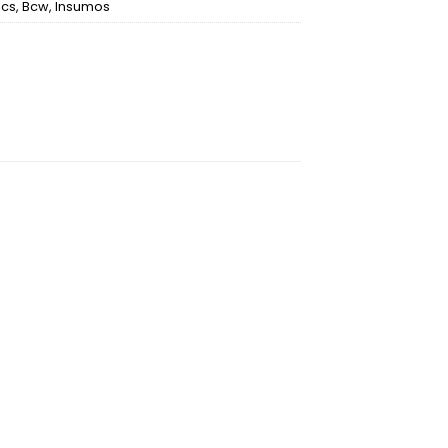
ics
,
Bcw
,
Insumos