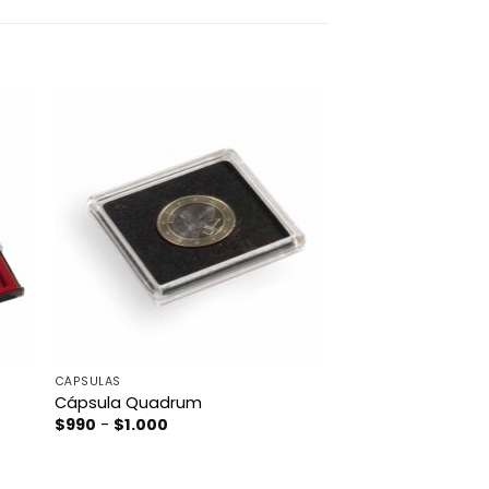
CÁPSULAS
Cápsula Quadrum
Rango
$
990
-
$
1.000
de
precios:
desde
$990