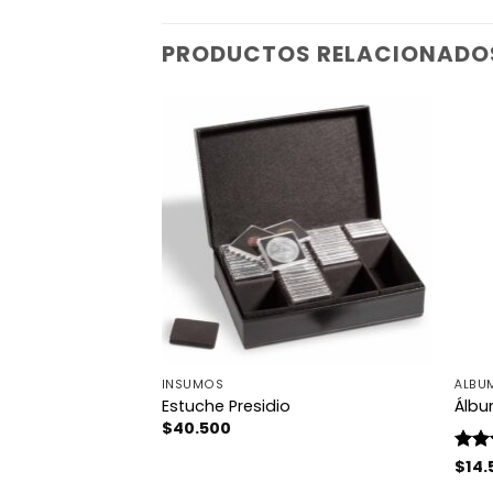
PRODUCTOS RELACIONADO
TES
INSUMOS
ÁLBU
assic S/Estuche
Estuche Presidio
Álbu
$
40.500
Valo
$
14.
con