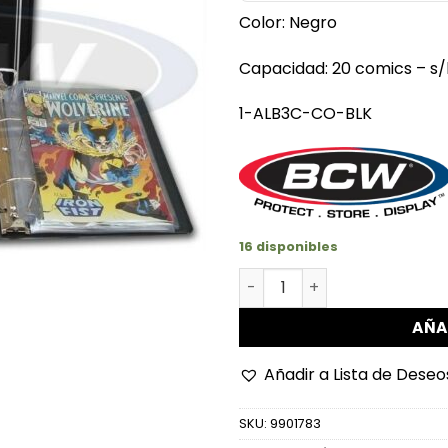
Color: Negro
Capacidad: 20 comics – s/
1-ALB3C-CO-BLK
16 disponibles
Álbum Para Comics De 3" c
AÑA
Añadir a Lista de Deseo
SKU:
9901783