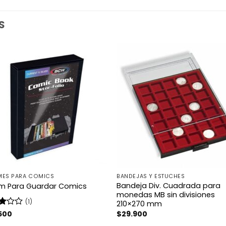
S
MES PARA COMICS
BANDEJAS Y ESTUCHES
Bandeja Div. Cuadrada para
m Para Guardar Comics
monedas MB sin divisiones
(1)
210×270 mm
rado
500
$
29.900
3