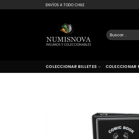
Saltar
ENVÍOS A TODO CHILE
al
contenido
Buscar
por:
COLECCIONAR BILLETES
COLECCIONAR 