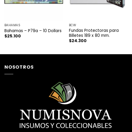
BAHAMAS
BCW
Fundas Protectoras para
Bahamas – P79a – 10 Dollars
Billetes 189 x 80 mm.
$
25.100
$
24.300
NOSOTROS