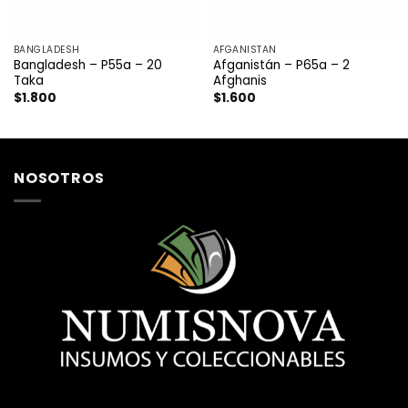
BANGLADESH
AFGANISTAN
Bangladesh – P55a – 20
Afganistán – P65a – 2
Taka
Afghanis
$
1.800
$
1.600
NOSOTROS