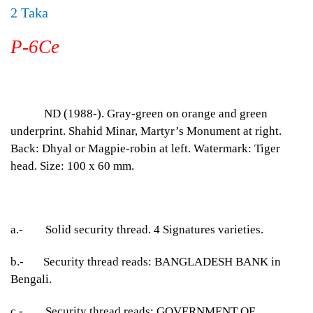
2 Taka
P-6Ce
ND (1988-). Gray-green on orange and green
underprint. Shahid Minar, Martyr’s Monument at right.
Back: Dhyal or Magpie-robin at left. Watermark: Tiger
head. Size: 100 x 60 mm.
a.-
Solid security thread. 4 Signatures varieties.
b.-
Security thread reads: BANGLADESH BANK in
Bengali.
c.-
Security thread reads: GOVERNMENT OF