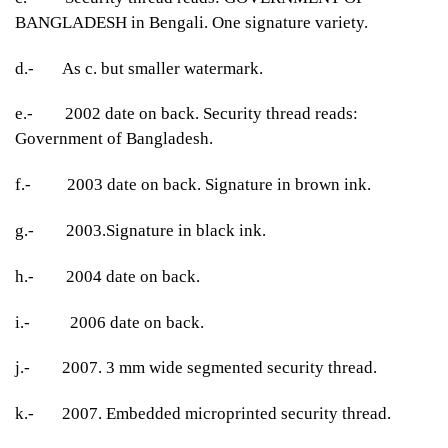
BANGLADESH in Bengali. One signature variety.
d.-
As c. but smaller watermark.
e.-
2002 date on back. Security thread reads:
Government of Bangladesh.
f.-
2003 date on back. Signature in brown ink.
g.-
2003.Signature in black ink.
h.-
2004 date on back.
i.-
2006 date on back.
j.- 2007. 3 mm wide segmented security thread.
k.- 2007. Embedded microprinted security thread.