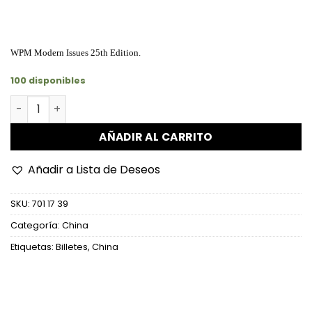
WPM Modern Issues 25th Edition.
100 disponibles
China - P883a - 5 Jiao cantidad
AÑADIR AL CARRITO
Añadir a Lista de Deseos
SKU:
701 17 39
Categoría:
China
Etiquetas:
Billetes
,
China