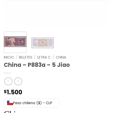
INICIO
/
BILLETES
/
LETRA C
/
CHINA
China – P883a – 5 Jiao
1.500
$
Peso chileno ($) - CLP