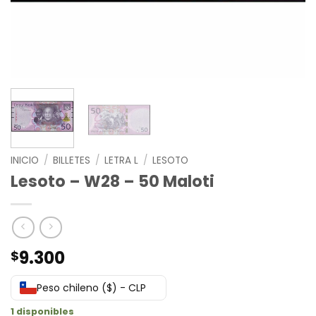
INICIO
/
BILLETES
/
LETRA L
/
LESOTO
Lesoto – W28 – 50 Maloti
9.300
$
Peso chileno ($) - CLP
1 disponibles