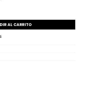
Ariary cantidad
DIR AL CARRITO
s