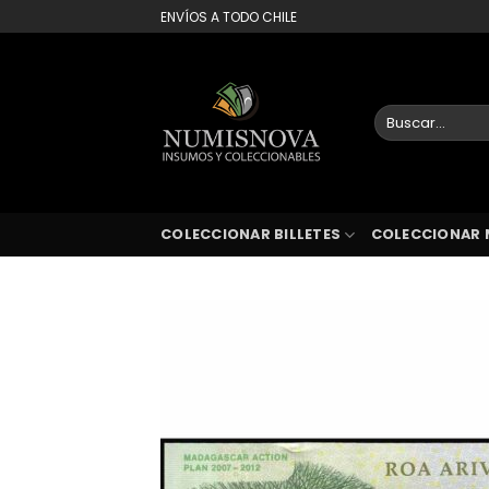
Saltar
ENVÍOS A TODO CHILE
al
contenido
Buscar
por:
COLECCIONAR BILLETES
COLECCIONAR 