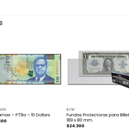
S
MAS
BCW
Fundas Protectoras para Bille
mas – P79a – 10 Dollars
189 x 80 mm.
100
$
24.300