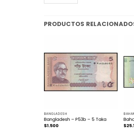
PRODUCTOS RELACIONADO
BANGLADESH
BAHA
55Aa – 20 Taka
Bangladesh – P53b – 5 Taka
Baha
$
1.500
$
25.