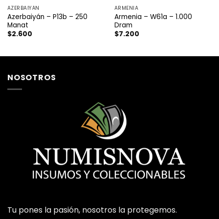
AZERBAIYÁN
ARMENIA
Azerbaiyán – P13b – 250
Armenia – W61a – 1.000
Manat
Dram
$
2.600
$
7.200
NOSOTROS
Tu pones la pasión, nosotros la protegemos.