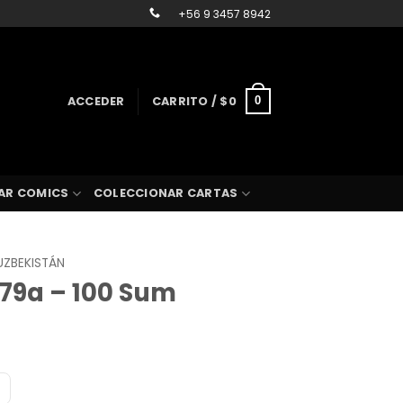
+56 9 3457 8942
ACCEDER
CARRITO /
$
0
0
AR COMICS
COLECCIONAR CARTAS
UZBEKISTÁN
P79a – 100 Sum