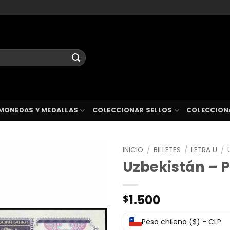
MONEDAS Y MEDALLAS
COLECCIONAR SELLOS
COLECCION
INICIO
/
BILLETES
/
LETRA U
/
Uzbekistán – 
1.500
$
Peso chileno ($) - CLP