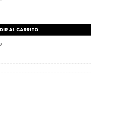
m cantidad
DIR AL CARRITO
s