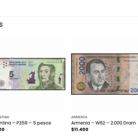
S
NTINA
ARMENIA
ntina – P359 – 5 pesos
Armenia – W62 – 2.000 Dram
00
$
11.400