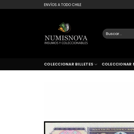
Saltar
ENVÍOS A TODO CHILE
al
contenido
Buscar
por:
COLECCIONAR BILLETES
COLECCIONAR 