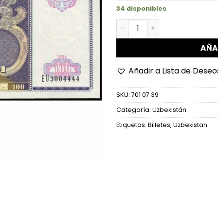
34 disponibles
Uzbekistán - P79a - 100 Su
AÑA
Añadir a Lista de Deseo
SKU:
701 07 39
Categoría:
Uzbekistán
Etiquetas:
Billetes
,
Uzbekistan