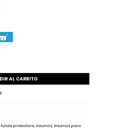
a sellos 204 x 123 mm - 50 Unidades cantidad
DIR AL CARRITO
s
,
funda protectora
,
insumos
,
Insumos para