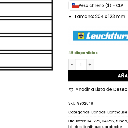
Peso chileno ($) - CLP
Tamaño: 204 x 123 mm
45 disponibles
Funda protectora basic par
AÑA
Añadir a Lista de Deseo
SKU:
9902048
Categorías:
Bandas
,
Lighthouse
Etiquetas:
341 222
,
341222
,
funda
billetes
,
lighthouse
,
protector