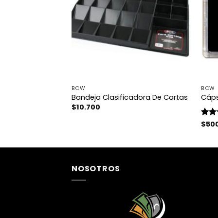
TES
BCW
BCW
assic Gigant –
Bandeja Clasificadora De Cartas
Cáps
as
$
10.700
Rango
00
de
Valo
$
50
precios:
con
desde
$55.900
hasta
$61.900
NOSOTROS