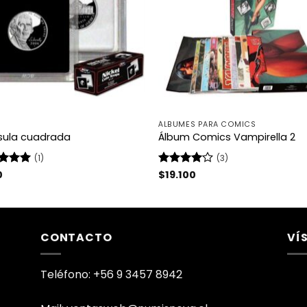
ÁLBUMES PARA COMICS
ula cuadrada
Álbum Comics Vampirella 2
(1)
(3)
rado
0
Valorado
$
19.100
5
de 5
con
4
de
5
CONTACTO
VÍ
Teléfono: +56 9 3457 8942