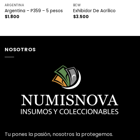
ARGENTINA
BCW
Argentina – P359 – 5 pesos
Exhibidor De Acrílico
$
1.800
$
3.500
NOSOTROS
Tu pones la pasión, nosotros la protegemos.